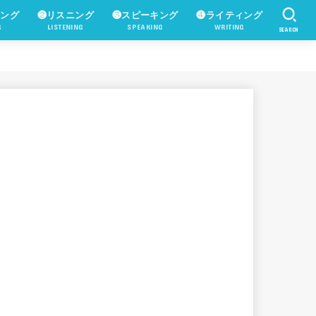
ィング
❷リスニング
❸スピーキング
❹ライティング
G
LISTENING
SPEAKING
WRITING
SEARCH