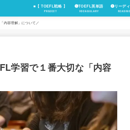
■【 TOEFL戦略 】
❺TOEFL英単語
❶リーデ
PROJECT
VOCABULARY
READIN
切な「内容理解」について／
OEFL学習で１番大切な「内容