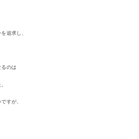
ーを追求し、
なるのは
た。
いですが、
。