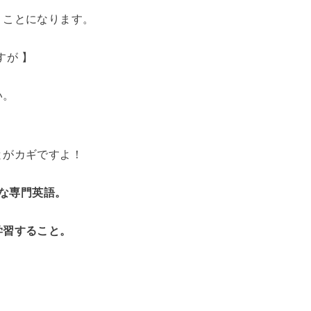
うことになります。
すが 】
い。
とがカギですよ！
クな専門英語。
学習すること。