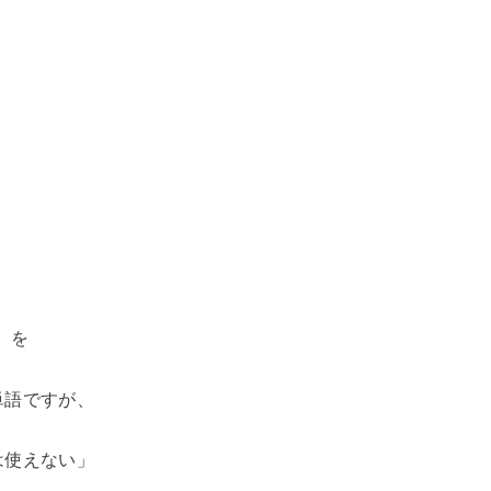
」を
単語ですが、
は使えない」