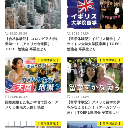
2023.01.29
2023.01.29
【合格体験記】 コロンビア大学に
【留学体験記】イギリス留学｜ブ
留学中！（アメリカ合衆国）｜
ライトン大学大学院卒業｜TOEFL
TOEFL勉強会 卒業生より
勉強会 卒業生より
【 留学体験記 】
【 留学体験記 】
2026.07.04
2023.01.29
国際結婚した私が本音で語る！ア
【留学体験記】アメリカ留学の夢
メリカ生活の天国と地獄
をかなえました！（アーカンソー
州）｜TOEFL勉強会 卒業生より
【 留学体験記 】
【 留学体験記 】