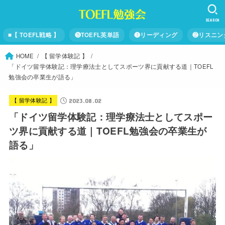
SEARCH
■【 TOEFL戦略 】
❺TOEFL英単語
❶リーディング
❷リスニン
HOME
【 留学体験記 】
「ドイツ留学体験記：理学療法士としてスポーツ界に貢献する道｜TOEFL
勉強会の卒業生が語る」
【 留学体験記 】
2023.08.02
「ドイツ留学体験記：理学療法士としてスポー
ツ界に貢献する道｜TOEFL勉強会の卒業生が
語る」