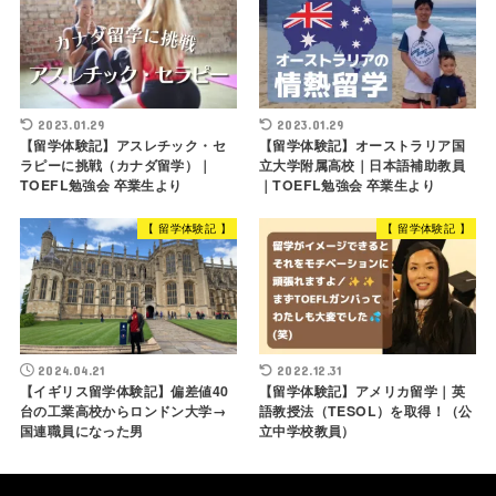
2023.01.29
2023.01.29
【留学体験記】アスレチック・セ
【留学体験記】オーストラリア国
ラピーに挑戦（カナダ留学）｜
立大学附属高校｜日本語補助教員
TOEFL勉強会 卒業生より
｜TOEFL勉強会 卒業生より
【 留学体験記 】
【 留学体験記 】
2024.04.21
2022.12.31
【イギリス留学体験記】偏差値40
【留学体験記】アメリカ留学｜英
台の工業高校からロンドン大学→
語教授法（TESOL）を取得！（公
国連職員になった男
立中学校教員）