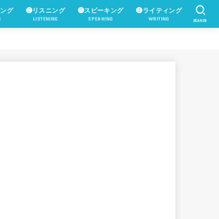
ィング
❷リスニング
❸スピーキング
❹ライティング
G
LISTENING
SPEAKING
WRITING
SEARCH