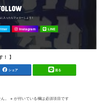
FOLLOW
itter
Instagram
LINE
す！ 】
シェア
送る
せん。
※
が付いている欄は必須項目です