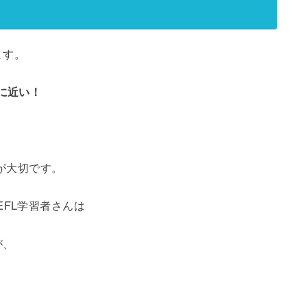
ます。
に近い！
】が大切です。
EFL学習者さんは
が、