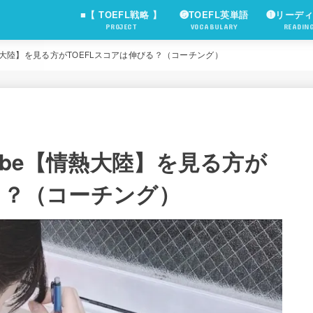
■【 TOEFL戦略 】
❺TOEFL英単語
❶リーデ
PROJECT
VOCABULARY
READIN
【情熱大陸】を見る方がTOEFLスコアは伸びる？（コーチング）
Tube【情熱大陸】を見る方が
る？（コーチング）