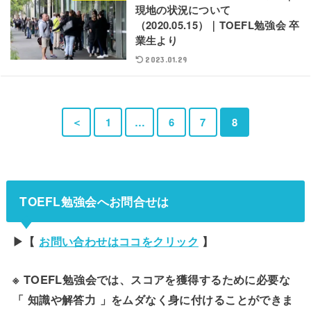
現地の状況について
（2020.05.15）｜TOEFL勉強会 卒
業生より
2023.01.29
＜
1
…
6
7
8
TOEFL勉強会へお問合せは
▶【
お問い合わせはココをクリック
】
※ TOEFL勉強会では、スコアを獲得するために必要な
「 知識や解答力 」をムダなく身に付けることができま