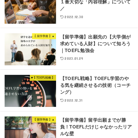
１番大切な「内容理解」について
／
2022.12.30
【留学準備】出願先の【大学側が
【 留学準備 】▲
求めている人財】について知ろう
｜TOEFL勉強会
2023.01.29
【TOEFL戦略】TOEFL学習のや
■【 TOEFL戦略 】
る気を継続させるの技術（コーチ
ング）
2022.12.31
【留学準備】留学出願までが勝
【 留学準備 】▲
負！TOEFLだけじゃなかったリア
ルな壁