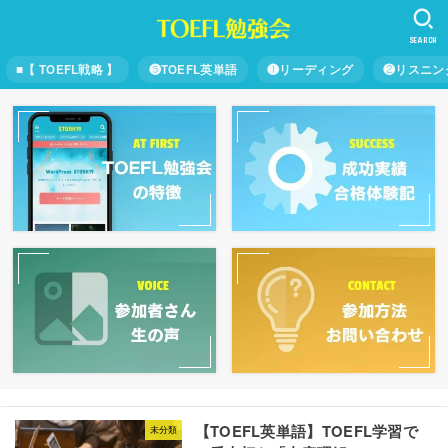
SEARCH
■【 TOEFL戦略 】
❺TOEFL英単語
❶リーディング
❷リスニン
【TOEFL英単語】TOEFL学習で
未分類