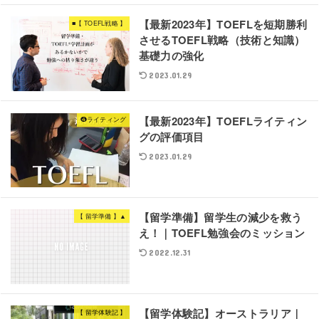
【最新2023年】TOEFLを短期勝利
■【 TOEFL戦略 】
させるTOEFL戦略（技術と知識）
基礎力の強化
2023.01.29
【最新2023年】TOEFLライティン
❹ライティング
グの評価項目
2023.01.29
【留学準備】留学生の減少を救う
【 留学準備 】▲
え！｜TOEFL勉強会のミッション
2022.12.31
【留学体験記】オーストラリア｜
【 留学体験記 】