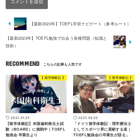
【最新2023年】TOEFL学習ナビゲート（参考ルート）
【最新2023年】TOEFL勉強で出会う各種問題（知識と
技術）
RECOMMEND
【 留学体験記 】
【 留学体験記 】
2023.01.29
2023.08.02
【留学体験記】米国歯科衛生士試
「ドイツ留学体験記：理学療法士
験（BOARD）に挑戦中｜TOEFL
としてスポーツ界に貢献する道｜
勉強会 卒業生より
TOEFL勉強会の卒業生が語る」