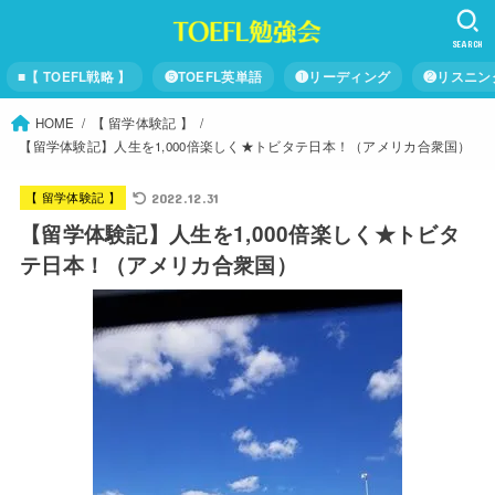
SEARCH
■【 TOEFL戦略 】
❺TOEFL英単語
❶リーディング
❷リスニン
HOME
【 留学体験記 】
【留学体験記】人生を1,000倍楽しく★トビタテ日本！（アメリカ合衆国）
【 留学体験記 】
2022.12.31
【留学体験記】人生を1,000倍楽しく★トビタ
テ日本！（アメリカ合衆国）