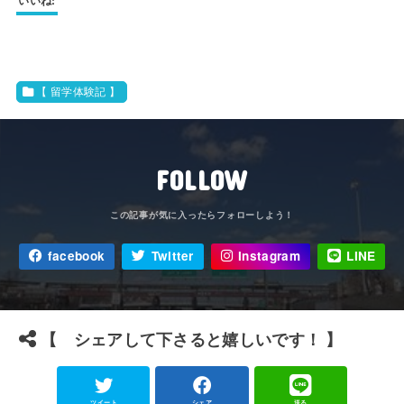
いいね:
【 留学体験記 】
FOLLOW
facebook
Twitter
Instagram
LINE
【 シェアして下さると嬉しいです！ 】
ツイート
シェア
送る