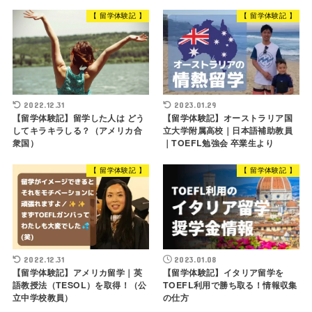
【 留学体験記 】
【 留学体験記 】
2022.12.31
2023.01.29
【留学体験記】留学した人は どう
【留学体験記】オーストラリア国
してキラキラしる？（アメリカ合
立大学附属高校｜日本語補助教員
衆国）
｜TOEFL勉強会 卒業生より
【 留学体験記 】
【 留学体験記 】
2022.12.31
2023.01.08
【留学体験記】アメリカ留学｜英
【留学体験記】イタリア留学を
語教授法（TESOL）を取得！（公
TOEFL利用で勝ち取る！情報収集
立中学校教員）
の仕方